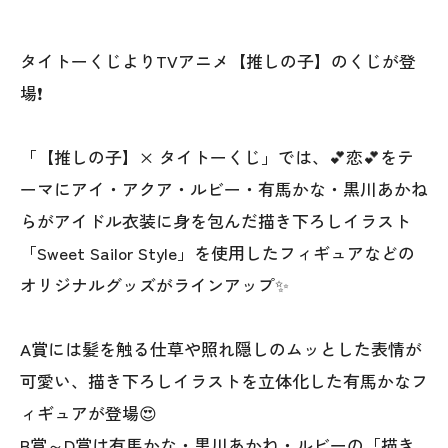
タイトーくじよりTVアニメ【推しの子】のくじが登
場❗
「【推しの子】× タイトーくじ」では、💕恋💕をテ
ーマにアイ・アクア・ルビー・有馬かな・黒川あかね
らがアイドル衣装に身を包んだ描き下ろしイラスト
「Sweet Sailor Style」を使用したフィギュアなどの
オリジナルグッズがラインアップ✨
A賞には髪を触る仕草や照れ隠しのムッとした表情が
可愛い、描き下ろしイラストを立体化した有馬かなフ
ィギュアが登場😍
B賞～D賞は有馬かな・黒川あかね・ルビーの「描き