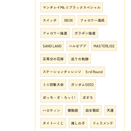
マンタレイMk.Ⅱブラックスペシャル
スイッチ
XBOX
フォロワー達成
フォロワー抽選
ガラポン抽選
SAND LAND
ベルゼブブ
MASTERLISE
五等分の花嫁
巡りの軌跡
ステーションチャレンジ ５rd Round
ミニ四駆大会
ガンダムSEED
ぼっち・ざ・ろっく!
ぼざろ
ハロウィン
傷物語
幼女戦記
天運
タイトーくじ
推しの子
ドゥラメンテ