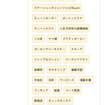
ステーションチャレンジ３rd Round
チューンモーター
ダッシュクラス
チューンクラス
とある科学の超電磁砲
ゾロ目
ウマ娘
プリティダービー
カーボンブレーキステ―
スロープ
ジャンプセクション
コースレイアウト
挑戦状
ネオチャンプ
漫画天国
中央区
北区
ワンピース
魂豪示像
フィギュア
抽選
コース変更
新商品
チェックボックス