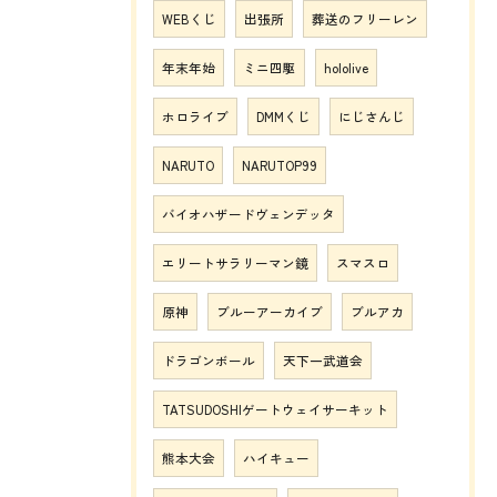
WEBくじ
出張所
葬送のフリーレン
年末年始
ミニ四駆
hololive
ホロライブ
DMMくじ
にじさんじ
NARUTO
NARUTOP99
バイオハザードヴェンデッタ
エリートサラリーマン鏡
スマスロ
原神
ブルーアーカイブ
ブルアカ
ドラゴンボール
天下一武道会
TATSUDOSHIゲートウェイサーキット
熊本大会
ハイキュー