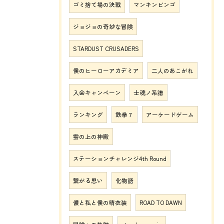
ゴミ捨て場の決戦
マンキンビンゴ
ジョジョの奇妙な冒険
STARDUST CRUSADERS
僕のヒーローアカデミア
二人のあこがれ
入会キャンペーン
士魂ノ系譜
ランキング
鉄拳７
アーケードゲーム
雲の上の神殿
ステーションチャレンジ4th Round
繋がる思い
化物語
儂と私と僕の晴衣装
ROAD TO DAWN