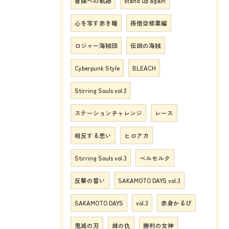
冒険への軌跡
stand up again
心を写す赤き瞳
孫悟空修業編
ロジャー海賊団
伝説の海賊
Cyberpunk Style
BLEACH
Stirring Souls vol.2
ステーションチャレンジ
レース
相反する思い
ヒロアカ
Stirring Souls vol.3
ベルセルク
反撃の誓い
SAKAMOTO DAYS vol.3
SAKAMOTO DAYS
vol.3
赤身かるび
鬼滅の刃
姉の仇
勝利の女神