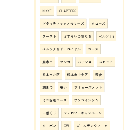
NIKKE
CHAPTER6
ドラマティックメモリーズ
クローズ
ワースト
さすらいの鴉たち
ペルソナ5
ペルソナ５ザ・ロイヤル
コース
熊本市
マンガ
パチンコ
スロット
熊本市北区
熊本市中央区
深夜
朝まで
安い
アミューズメント
ミニ四駆コース
ワンコインジム
一番くじ
フォロワーキャンペーン
クーポン
GW
ゴールデンウィーク