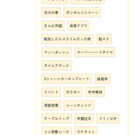
北斗の拳
ガンダムユニコーン
まんが天国
会員アプリ
転生したらスライムだった件
転スラ
マッハダッシュ
スーパーハードタイヤ
タイムアタック
Xシャーシカーボンプレート
抽選会
イベント
ガラポン
年中無休
深夜営業
レーンチェンジ
テーブルトップ
半額注文
ドミノピザ
ミニ四駆レース
ステチャン