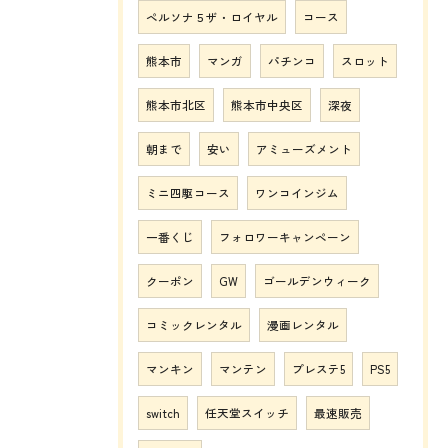
ペルソナ５ザ・ロイヤル
コース
熊本市
マンガ
パチンコ
スロット
熊本市北区
熊本市中央区
深夜
朝まで
安い
アミューズメント
ミニ四駆コース
ワンコインジム
一番くじ
フォロワーキャンペーン
クーポン
GW
ゴールデンウィーク
コミックレンタル
漫画レンタル
マンキン
マンテン
プレステ5
PS5
switch
任天堂スイッチ
最速販売