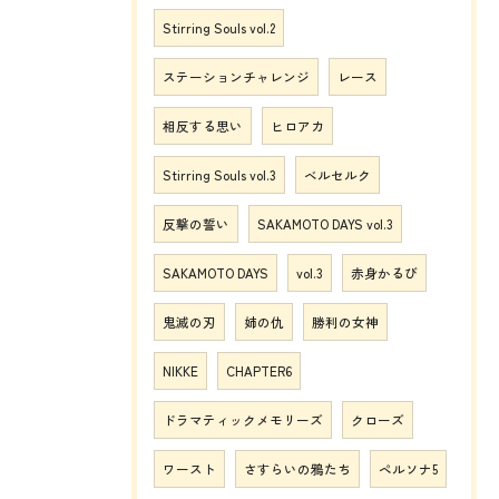
Stirring Souls vol.2
ステーションチャレンジ
レース
相反する思い
ヒロアカ
Stirring Souls vol.3
ベルセルク
反撃の誓い
SAKAMOTO DAYS vol.3
SAKAMOTO DAYS
vol.3
赤身かるび
鬼滅の刃
姉の仇
勝利の女神
NIKKE
CHAPTER6
ドラマティックメモリーズ
クローズ
ワースト
さすらいの鴉たち
ペルソナ5