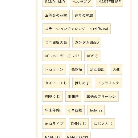
SAND LAND
ベルゼブブ
MASTERLISE
五等分の花嫁
巡りの軌跡
ステーションチャレンジ ５rd Round
ミニ四駆大会
ガンダムSEED
ぼっち・ざ・ろっく!
ぼざろ
ハロウィン
傷物語
幼女戦記
天運
タイトーくじ
推しの子
ドゥラメンテ
WEBくじ
出張所
葬送のフリーレン
年末年始
ミニ四駆
hololive
ホロライブ
DMMくじ
にじさんじ
NARUTO
NARUTOP99