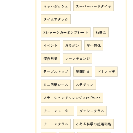
マッハダッシュ
スーパーハードタイヤ
タイムアタック
Xシャーシカーボンプレート
抽選会
イベント
ガラポン
年中無休
深夜営業
レーンチェンジ
テーブルトップ
半額注文
ドミノピザ
ミニ四駆レース
ステチャン
ステーションチャレンジ３rd Round
チューンモーター
ダッシュクラス
チューンクラス
とある科学の超電磁砲