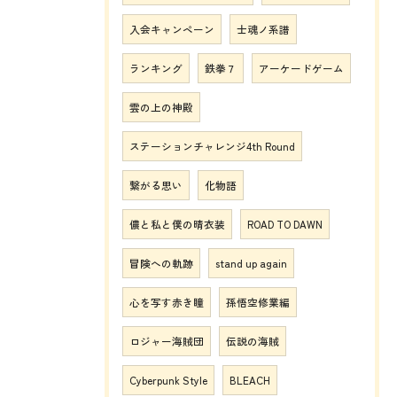
入会キャンペーン
士魂ノ系譜
ランキング
鉄拳７
アーケードゲーム
雲の上の神殿
ステーションチャレンジ4th Round
繋がる思い
化物語
儂と私と僕の晴衣装
ROAD TO DAWN
冒険への軌跡
stand up again
心を写す赤き瞳
孫悟空修業編
ロジャー海賊団
伝説の海賊
Cyberpunk Style
BLEACH