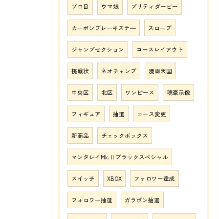
ゾロ目
ウマ娘
プリティダービー
カーボンブレーキステ―
スロープ
ジャンプセクション
コースレイアウト
挑戦状
ネオチャンプ
漫画天国
中央区
北区
ワンピース
魂豪示像
フィギュア
抽選
コース変更
新商品
チェックボックス
マンタレイMk.Ⅱブラックスペシャル
スイッチ
XBOX
フォロワー達成
フォロワー抽選
ガラポン抽選