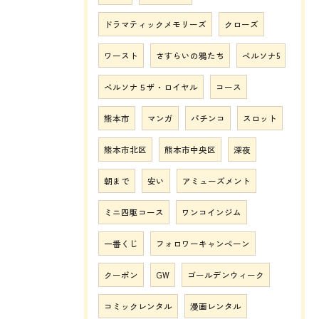
ドラマティックメモリーズ
クローズ
ワースト
さすらいの鴉たち
ペルソナ5
ペルソナ５ザ・ロイヤル
コース
熊本市
マンガ
パチンコ
スロット
熊本市北区
熊本市中央区
深夜
朝まで
安い
アミューズメント
ミニ四駆コース
ワンコインジム
一番くじ
フォロワーキャンペーン
クーポン
GW
ゴールデンウィーク
コミックレンタル
漫画レンタル