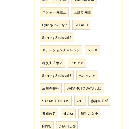
ロジャー海賊団
伝説の海賊
Cyberpunk Style
BLEACH
Stirring Souls vol.2
ステーションチャレンジ
レース
相反する思い
ヒロアカ
Stirring Souls vol.3
ベルセルク
反撃の誓い
SAKAMOTO DAYS vol.3
SAKAMOTO DAYS
vol.3
赤身かるび
鬼滅の刃
姉の仇
勝利の女神
NIKKE
CHAPTER6