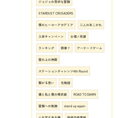
ジョジョの奇妙な冒険
STARDUST CRUSADERS
僕のヒーローアカデミア
二人のあこがれ
入会キャンペーン
士魂ノ系譜
ランキング
鉄拳７
アーケードゲーム
雲の上の神殿
ステーションチャレンジ4th Round
繋がる思い
化物語
儂と私と僕の晴衣装
ROAD TO DAWN
冒険への軌跡
stand up again
心を写す赤き瞳
孫悟空修業編