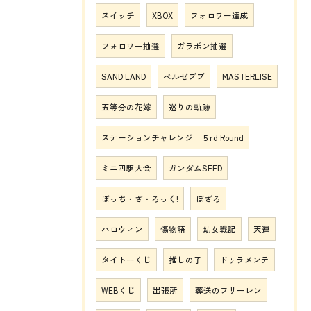
スイッチ
XBOX
フォロワー達成
フォロワー抽選
ガラポン抽選
SAND LAND
ベルゼブブ
MASTERLISE
五等分の花嫁
巡りの軌跡
ステーションチャレンジ ５rd Round
ミニ四駆大会
ガンダムSEED
ぼっち・ざ・ろっく!
ぼざろ
ハロウィン
傷物語
幼女戦記
天運
タイトーくじ
推しの子
ドゥラメンテ
WEBくじ
出張所
葬送のフリーレン