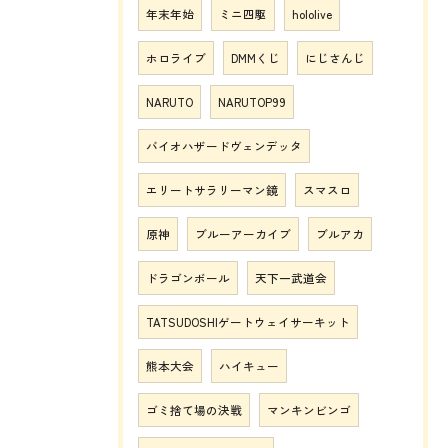
年末年始
ミニ四駆
hololive
ホロライブ
DMMくじ
にじさんじ
NARUTO
NARUTOP99
バイオハザードヴェンデッタ
エリートサラリーマン鏡
スマスロ
原神
ブルーアーカイブ
ブルアカ
ドラゴンボール
天下一武道会
TATSUDOSHIゲートウェイサーキット
熊本大会
ハイキュー
ゴミ捨て場の決戦
マンキンビンゴ