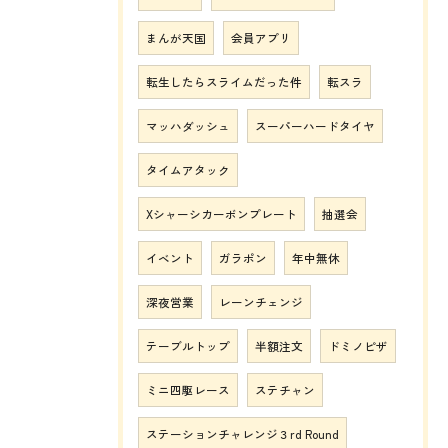
まんが天国
会員アプリ
転生したらスライムだった件
転スラ
マッハダッシュ
スーパーハードタイヤ
タイムアタック
Xシャーシカーボンプレート
抽選会
イベント
ガラポン
年中無休
深夜営業
レーンチェンジ
テーブルトップ
半額注文
ドミノピザ
ミニ四駆レース
ステチャン
ステーションチャレンジ３rd Round