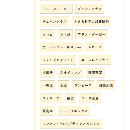
チューンモーター
ダッシュクラス
チューンクラス
とある科学の超電磁砲
ゾロ目
ウマ娘
プリティダービー
カーボンブレーキステ―
スロープ
ジャンプセクション
コースレイアウト
挑戦状
ネオチャンプ
漫画天国
中央区
北区
ワンピース
魂豪示像
フィギュア
抽選
コース変更
新商品
チェックボックス
マンタレイMk.Ⅱブラックスペシャル