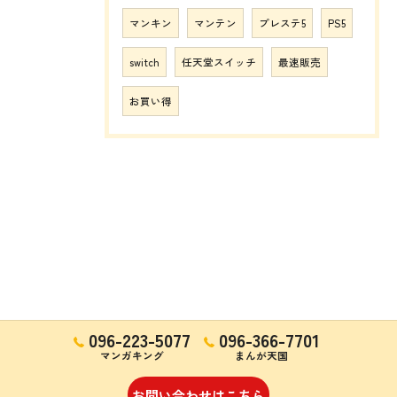
マンキン
マンテン
プレステ5
PS5
switch
任天堂スイッチ
最速販売
お買い得
096-223-5077
096-366-7701
マンガキング
まんが天国
お問い合わせはこちら