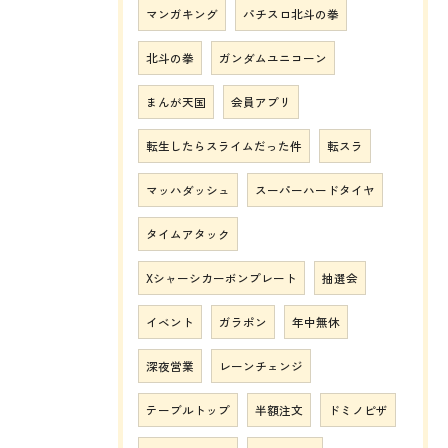
マンガキング
パチスロ北斗の拳
北斗の拳
ガンダムユニコーン
まんが天国
会員アプリ
転生したらスライムだった件
転スラ
マッハダッシュ
スーパーハードタイヤ
タイムアタック
Xシャーシカーボンプレート
抽選会
イベント
ガラポン
年中無休
深夜営業
レーンチェンジ
テーブルトップ
半額注文
ドミノピザ