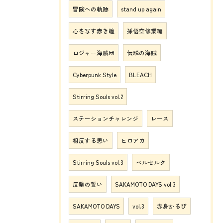
冒険への軌跡
stand up again
心を写す赤き瞳
孫悟空修業編
ロジャー海賊団
伝説の海賊
Cyberpunk Style
BLEACH
Stirring Souls vol.2
ステーションチャレンジ
レース
相反する思い
ヒロアカ
Stirring Souls vol.3
ベルセルク
反撃の誓い
SAKAMOTO DAYS vol.3
SAKAMOTO DAYS
vol.3
赤身かるび