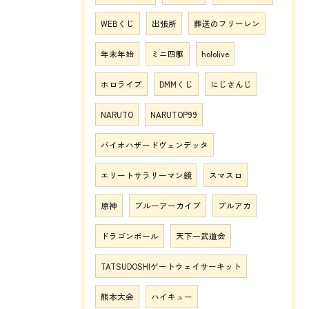
WEBくじ
出張所
葬送のフリーレン
年末年始
ミニ四駆
hololive
ホロライブ
DMMくじ
にじさんじ
NARUTO
NARUTOP99
バイオハザードヴェンデッタ
エリートサラリーマン鏡
スマスロ
原神
ブルーアーカイブ
ブルアカ
ドラゴンボール
天下一武道会
TATSUDOSHIゲートウェイサーキット
熊本大会
ハイキュー