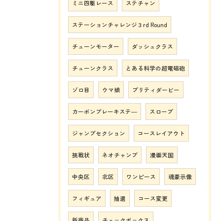
ミニ四駆レース
ステチャン
ステーションチャレンジ３rd Round
チューンモーター
ダッシュクラス
チューンクラス
とある科学の超電磁砲
ゾロ目
ウマ娘
プリティダービー
カーボンブレーキステ―
スロープ
ジャンプセクション
コースレイアウト
挑戦状
ネオチャンプ
漫画天国
中央区
北区
ワンピース
魂豪示像
フィギュア
抽選
コース変更
新商品
チェックボックス