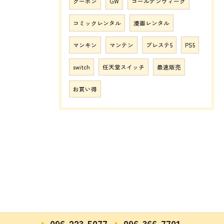
クーポン
GW
ゴールデンウィーク
コミックレンタル
漫画レンタル
マンキン
マンテン
プレステ5
PS5
switch
任天堂スイッチ
最速販売
お買い得
096-223-5077
096-366-7701