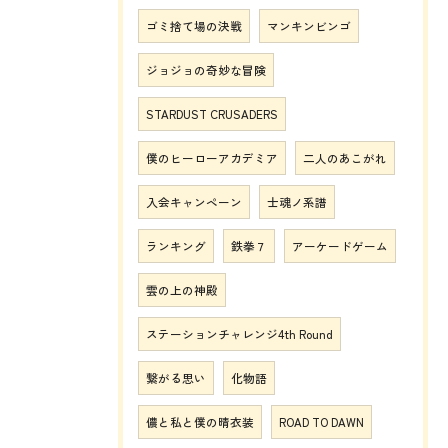
ゴミ捨て場の決戦
マンキンビンゴ
ジョジョの奇妙な冒険
STARDUST CRUSADERS
僕のヒーローアカデミア
二人のあこがれ
入会キャンペーン
士魂ノ系譜
ランキング
鉄拳７
アーケードゲーム
雲の上の神殿
ステーションチャレンジ4th Round
繋がる思い
化物語
儂と私と僕の晴衣装
ROAD TO DAWN