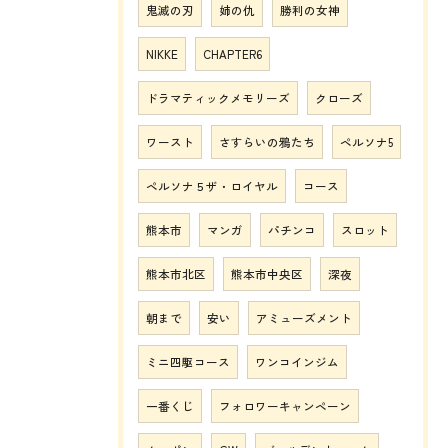
鬼滅の刃
姉の仇
勝利の女神
NIKKE
CHAPTER6
ドラマティックメモリーズ
クローズ
ワースト
さすらいの鴉たち
ペルソナ5
ペルソナ５ザ・ロイヤル
コース
熊本市
マンガ
パチンコ
スロット
熊本市北区
熊本市中央区
深夜
朝まで
安い
アミューズメント
ミニ四駆コース
ワンコインジム
一番くじ
フォロワーキャンペーン