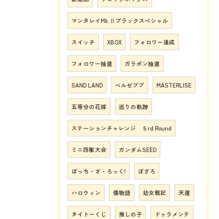
マンタレイMk.Ⅱブラックスペシャル
スイッチ
XBOX
フォロワー達成
フォロワー抽選
ガラポン抽選
SAND LAND
ベルゼブブ
MASTERLISE
五等分の花嫁
巡りの軌跡
ステーションチャレンジ ５rd Round
ミニ四駆大会
ガンダムSEED
ぼっち・ざ・ろっく!
ぼざろ
ハロウィン
傷物語
幼女戦記
天運
タイトーくじ
推しの子
ドゥラメンテ