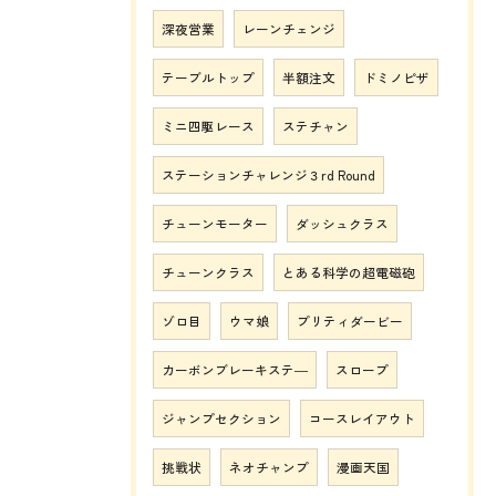
深夜営業
レーンチェンジ
テーブルトップ
半額注文
ドミノピザ
ミニ四駆レース
ステチャン
ステーションチャレンジ３rd Round
チューンモーター
ダッシュクラス
チューンクラス
とある科学の超電磁砲
ゾロ目
ウマ娘
プリティダービー
カーボンブレーキステ―
スロープ
ジャンプセクション
コースレイアウト
挑戦状
ネオチャンプ
漫画天国