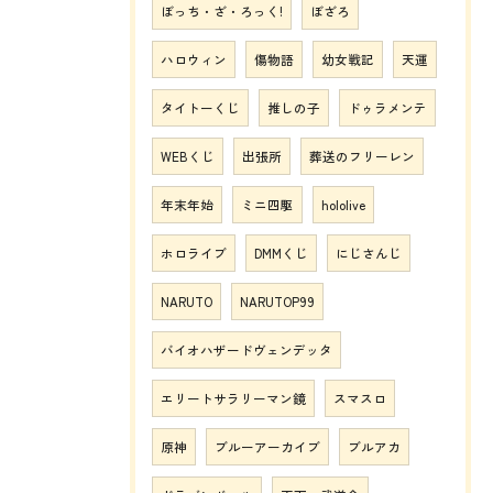
ぼっち・ざ・ろっく!
ぼざろ
ハロウィン
傷物語
幼女戦記
天運
タイトーくじ
推しの子
ドゥラメンテ
WEBくじ
出張所
葬送のフリーレン
年末年始
ミニ四駆
hololive
ホロライブ
DMMくじ
にじさんじ
NARUTO
NARUTOP99
バイオハザードヴェンデッタ
エリートサラリーマン鏡
スマスロ
原神
ブルーアーカイブ
ブルアカ