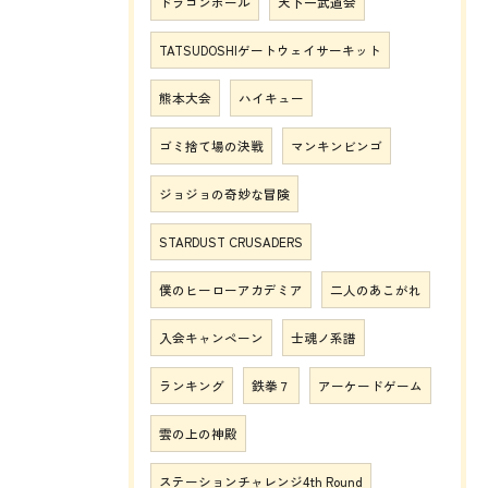
ドラゴンボール
天下一武道会
TATSUDOSHIゲートウェイサーキット
熊本大会
ハイキュー
ゴミ捨て場の決戦
マンキンビンゴ
ジョジョの奇妙な冒険
STARDUST CRUSADERS
僕のヒーローアカデミア
二人のあこがれ
入会キャンペーン
士魂ノ系譜
ランキング
鉄拳７
アーケードゲーム
雲の上の神殿
ステーションチャレンジ4th Round