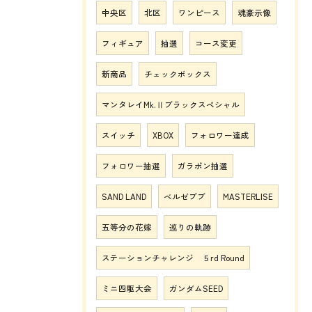
中央区
北区
ワンピース
魂豪示像
フィギュア
抽選
コース変更
新商品
チェックボックス
マンタレイMk.Ⅱブラックスペシャル
スイッチ
XBOX
フォロワー達成
フォロワー抽選
ガラポン抽選
SAND LAND
ベルゼブブ
MASTERLISE
五等分の花嫁
巡りの軌跡
ステーションチャレンジ ５rd Round
ミニ四駆大会
ガンダムSEED