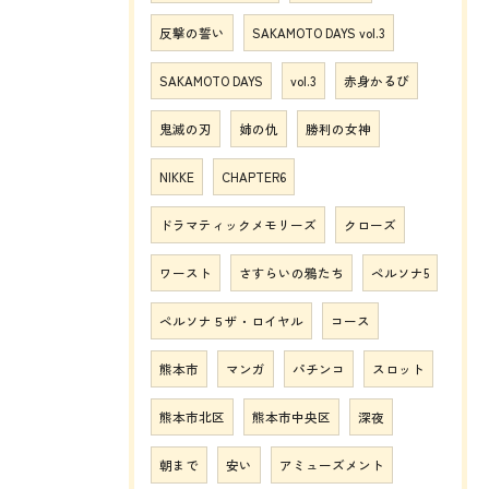
反撃の誓い
SAKAMOTO DAYS vol.3
SAKAMOTO DAYS
vol.3
赤身かるび
鬼滅の刃
姉の仇
勝利の女神
NIKKE
CHAPTER6
ドラマティックメモリーズ
クローズ
ワースト
さすらいの鴉たち
ペルソナ5
ペルソナ５ザ・ロイヤル
コース
熊本市
マンガ
パチンコ
スロット
熊本市北区
熊本市中央区
深夜
朝まで
安い
アミューズメント