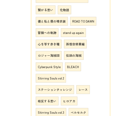
繋がる思い
化物語
儂と私と僕の晴衣装
ROAD TO DAWN
冒険への軌跡
stand up again
心を写す赤き瞳
孫悟空修業編
ロジャー海賊団
伝説の海賊
Cyberpunk Style
BLEACH
Stirring Souls vol.2
ステーションチャレンジ
レース
相反する思い
ヒロアカ
Stirring Souls vol.3
ベルセルク