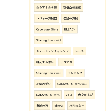
心を写す赤き瞳
孫悟空修業編
ロジャー海賊団
伝説の海賊
Cyberpunk Style
BLEACH
Stirring Souls vol.2
ステーションチャレンジ
レース
相反する思い
ヒロアカ
Stirring Souls vol.3
ベルセルク
反撃の誓い
SAKAMOTO DAYS vol.3
SAKAMOTO DAYS
vol.3
赤身かるび
鬼滅の刃
姉の仇
勝利の女神