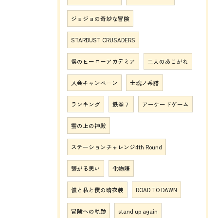
ジョジョの奇妙な冒険
STARDUST CRUSADERS
僕のヒーローアカデミア
二人のあこがれ
入会キャンペーン
士魂ノ系譜
ランキング
鉄拳７
アーケードゲーム
雲の上の神殿
ステーションチャレンジ4th Round
繋がる思い
化物語
儂と私と僕の晴衣装
ROAD TO DAWN
冒険への軌跡
stand up again