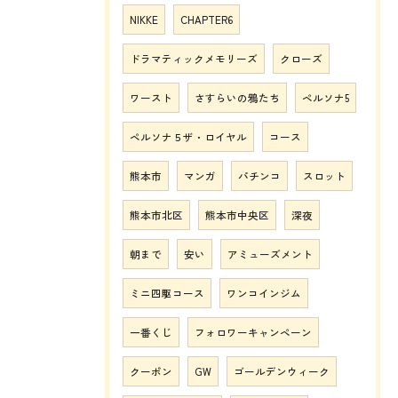
NIKKE
CHAPTER6
ドラマティックメモリーズ
クローズ
ワースト
さすらいの鴉たち
ペルソナ5
ペルソナ５ザ・ロイヤル
コース
熊本市
マンガ
パチンコ
スロット
熊本市北区
熊本市中央区
深夜
朝まで
安い
アミューズメント
ミニ四駆コース
ワンコインジム
一番くじ
フォロワーキャンペーン
クーポン
GW
ゴールデンウィーク