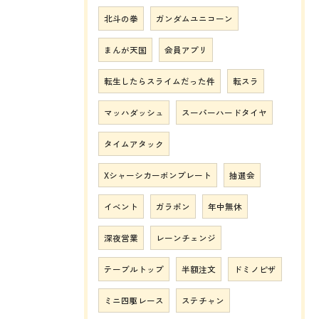
北斗の拳
ガンダムユニコーン
まんが天国
会員アプリ
転生したらスライムだった件
転スラ
マッハダッシュ
スーパーハードタイヤ
タイムアタック
Xシャーシカーボンプレート
抽選会
イベント
ガラポン
年中無休
深夜営業
レーンチェンジ
テーブルトップ
半額注文
ドミノピザ
ミニ四駆レース
ステチャン