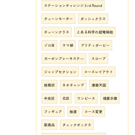
ステーションチャレンジ３rd Round
チューンモーター
ダッシュクラス
チューンクラス
とある科学の超電磁砲
ゾロ目
ウマ娘
プリティダービー
カーボンブレーキステ―
スロープ
ジャンプセクション
コースレイアウト
挑戦状
ネオチャンプ
漫画天国
中央区
北区
ワンピース
魂豪示像
フィギュア
抽選
コース変更
新商品
チェックボックス