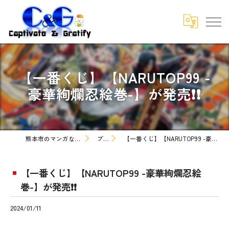
【一番くじ】【NARUTOP99 -
豪華絢爛忍絵巻-】が発売❗❗
熊本市のマンガなら株式会社C&G
ブログ
【一番くじ】【NARUTOP99 -豪華絢爛忍絵巻-】が発売❗❗
【一番くじ】【NARUTOP99 -豪華絢爛忍絵
巻-】が発売❗❗
2024/01/11