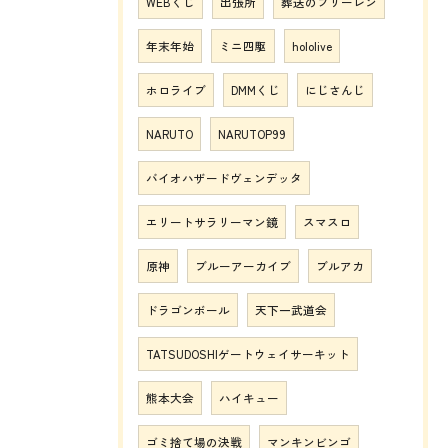
WEBくじ
出張所
葬送のフリーレン
年末年始
ミニ四駆
hololive
ホロライブ
DMMくじ
にじさんじ
NARUTO
NARUTOP99
バイオハザードヴェンデッタ
エリートサラリーマン鏡
スマスロ
原神
ブルーアーカイブ
ブルアカ
ドラゴンボール
天下一武道会
TATSUDOSHIゲートウェイサーキット
熊本大会
ハイキュー
ゴミ捨て場の決戦
マンキンビンゴ