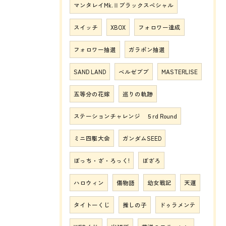
マンタレイMk.Ⅱブラックスペシャル
スイッチ
XBOX
フォロワー達成
フォロワー抽選
ガラポン抽選
SAND LAND
ベルゼブブ
MASTERLISE
五等分の花嫁
巡りの軌跡
ステーションチャレンジ ５rd Round
ミニ四駆大会
ガンダムSEED
ぼっち・ざ・ろっく!
ぼざろ
ハロウィン
傷物語
幼女戦記
天運
タイトーくじ
推しの子
ドゥラメンテ