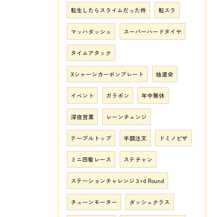
転生したらスライムだった件
転スラ
マッハダッシュ
スーパーハードタイヤ
タイムアタック
Xシャーシカーボンプレート
抽選会
イベント
ガラポン
年中無休
深夜営業
レーンチェンジ
テーブルトップ
半額注文
ドミノピザ
ミニ四駆レース
ステチャン
ステーションチャレンジ３rd Round
チューンモーター
ダッシュクラス