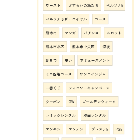
ワースト
さすらいの鴉たち
ペルソナ5
ペルソナ５ザ・ロイヤル
コース
熊本市
マンガ
パチンコ
スロット
熊本市北区
熊本市中央区
深夜
朝まで
安い
アミューズメント
ミニ四駆コース
ワンコインジム
一番くじ
フォロワーキャンペーン
クーポン
GW
ゴールデンウィーク
コミックレンタル
漫画レンタル
マンキン
マンテン
プレステ5
PS5