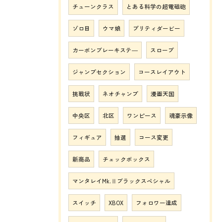
チューンクラス
とある科学の超電磁砲
ゾロ目
ウマ娘
プリティダービー
カーボンブレーキステ―
スロープ
ジャンプセクション
コースレイアウト
挑戦状
ネオチャンプ
漫画天国
中央区
北区
ワンピース
魂豪示像
フィギュア
抽選
コース変更
新商品
チェックボックス
マンタレイMk.Ⅱブラックスペシャル
スイッチ
XBOX
フォロワー達成