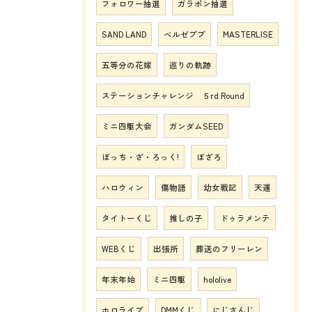
フォロワー抽選
ガラポン抽選
SAND LAND
ベルゼブブ
MASTERLISE
五等分の花嫁
巡りの軌跡
ステーションチャレンジ ５rd Round
ミニ四駆大会
ガンダムSEED
ぼっち・ざ・ろっく!
ぼざろ
ハロウィン
傷物語
幼女戦記
天運
タイトーくじ
推しの子
ドゥラメンテ
WEBくじ
出張所
葬送のフリーレン
年末年始
ミニ四駆
hololive
ホロライブ
DMMくじ
にじさんじ