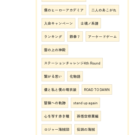
僕のヒーローアカデミア
二人のあこがれ
入会キャンペーン
士魂ノ系譜
ランキング
鉄拳７
アーケードゲーム
雲の上の神殿
ステーションチャレンジ4th Round
繋がる思い
化物語
儂と私と僕の晴衣装
ROAD TO DAWN
冒険への軌跡
stand up again
心を写す赤き瞳
孫悟空修業編
ロジャー海賊団
伝説の海賊