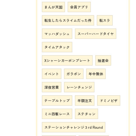
まんが天国
会員アプリ
転生したらスライムだった件
転スラ
マッハダッシュ
スーパーハードタイヤ
タイムアタック
Xシャーシカーボンプレート
抽選会
イベント
ガラポン
年中無休
深夜営業
レーンチェンジ
テーブルトップ
半額注文
ドミノピザ
ミニ四駆レース
ステチャン
ステーションチャレンジ３rd Round