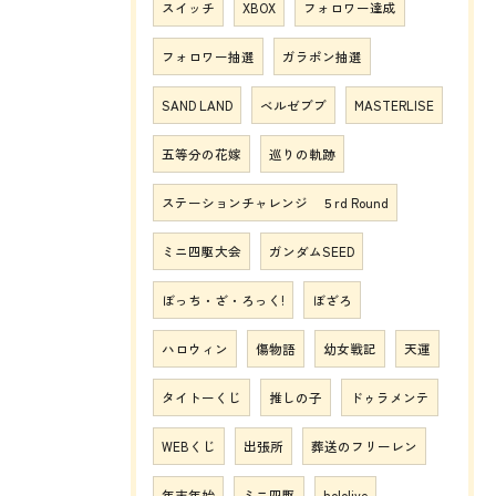
スイッチ
XBOX
フォロワー達成
フォロワー抽選
ガラポン抽選
SAND LAND
ベルゼブブ
MASTERLISE
五等分の花嫁
巡りの軌跡
ステーションチャレンジ ５rd Round
ミニ四駆大会
ガンダムSEED
ぼっち・ざ・ろっく!
ぼざろ
ハロウィン
傷物語
幼女戦記
天運
タイトーくじ
推しの子
ドゥラメンテ
WEBくじ
出張所
葬送のフリーレン
年末年始
ミニ四駆
hololive