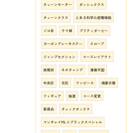
チューンモーター
ダッシュクラス
チューンクラス
とある科学の超電磁砲
ゾロ目
ウマ娘
プリティダービー
カーボンブレーキステ―
スロープ
ジャンプセクション
コースレイアウト
挑戦状
ネオチャンプ
漫画天国
中央区
北区
ワンピース
魂豪示像
フィギュア
抽選
コース変更
新商品
チェックボックス
マンタレイMk.Ⅱブラックスペシャル