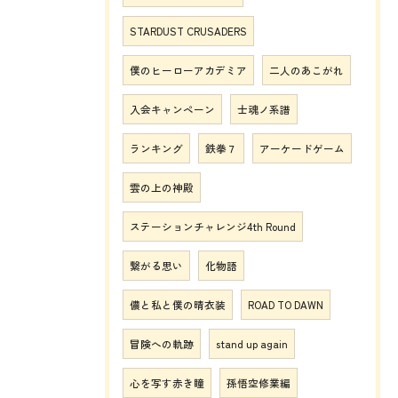
STARDUST CRUSADERS
僕のヒーローアカデミア
二人のあこがれ
入会キャンペーン
士魂ノ系譜
ランキング
鉄拳７
アーケードゲーム
雲の上の神殿
ステーションチャレンジ4th Round
繋がる思い
化物語
儂と私と僕の晴衣装
ROAD TO DAWN
冒険への軌跡
stand up again
心を写す赤き瞳
孫悟空修業編