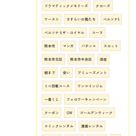
ドラマティックメモリーズ
クローズ
ワースト
さすらいの鴉たち
ペルソナ5
ペルソナ５ザ・ロイヤル
コース
熊本市
マンガ
パチンコ
スロット
熊本市北区
熊本市中央区
深夜
朝まで
安い
アミューズメント
ミニ四駆コース
ワンコインジム
一番くじ
フォロワーキャンペーン
クーポン
GW
ゴールデンウィーク
コミックレンタル
漫画レンタル