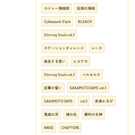
ロジャー海賊団
伝説の海賊
Cyberpunk Style
BLEACH
Stirring Souls vol.2
ステーションチャレンジ
レース
相反する思い
ヒロアカ
Stirring Souls vol.3
ベルセルク
反撃の誓い
SAKAMOTO DAYS vol.3
SAKAMOTO DAYS
vol.3
赤身かるび
鬼滅の刃
姉の仇
勝利の女神
NIKKE
CHAPTER6