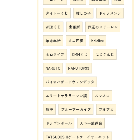
タイトーくじ
推しの子
ドゥラメンテ
WEBくじ
出張所
葬送のフリーレン
年末年始
ミニ四駆
hololive
ホロライブ
DMMくじ
にじさんじ
NARUTO
NARUTOP99
バイオハザードヴェンデッタ
エリートサラリーマン鏡
スマスロ
原神
ブルーアーカイブ
ブルアカ
ドラゴンボール
天下一武道会
TATSUDOSHIゲートウェイサーキット