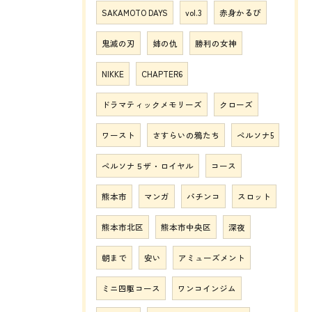
SAKAMOTO DAYS
vol.3
赤身かるび
鬼滅の刃
姉の仇
勝利の女神
NIKKE
CHAPTER6
ドラマティックメモリーズ
クローズ
ワースト
さすらいの鴉たち
ペルソナ5
ペルソナ５ザ・ロイヤル
コース
熊本市
マンガ
パチンコ
スロット
熊本市北区
熊本市中央区
深夜
朝まで
安い
アミューズメント
ミニ四駆コース
ワンコインジム