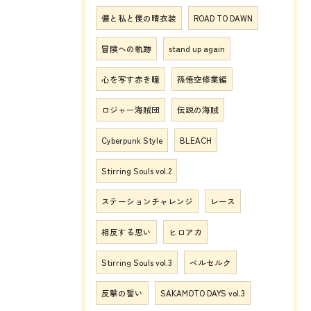
儂と私と僕の晴衣装
ROAD TO DAWN
冒険への軌跡
stand up again
心を写す赤き瞳
孫悟空修業編
ロジャー海賊団
伝説の海賊
Cyberpunk Style
BLEACH
Stirring Souls vol.2
ステーションチャレンジ
レース
相反する思い
ヒロアカ
Stirring Souls vol.3
ベルセルク
反撃の誓い
SAKAMOTO DAYS vol.3