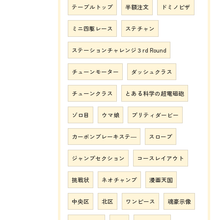
テーブルトップ
半額注文
ドミノピザ
ミニ四駆レース
ステチャン
ステーションチャレンジ３rd Round
チューンモーター
ダッシュクラス
チューンクラス
とある科学の超電磁砲
ゾロ目
ウマ娘
プリティダービー
カーボンブレーキステ―
スロープ
ジャンプセクション
コースレイアウト
挑戦状
ネオチャンプ
漫画天国
中央区
北区
ワンピース
魂豪示像