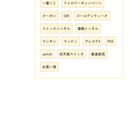
一番くじ
フォロワーキャンペーン
クーポン
GW
ゴールデンウィーク
コミックレンタル
漫画レンタル
マンキン
マンテン
プレステ5
PS5
switch
任天堂スイッチ
最速販売
お買い得