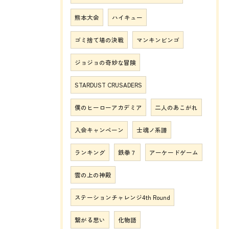
熊本大会
ハイキュー
ゴミ捨て場の決戦
マンキンビンゴ
ジョジョの奇妙な冒険
STARDUST CRUSADERS
僕のヒーローアカデミア
二人のあこがれ
入会キャンペーン
士魂ノ系譜
ランキング
鉄拳７
アーケードゲーム
雲の上の神殿
ステーションチャレンジ4th Round
繋がる思い
化物語