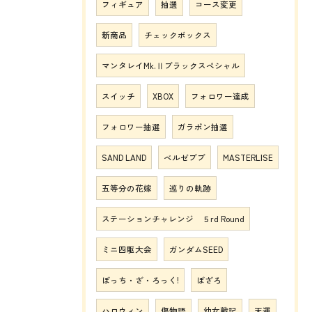
フィギュア
抽選
コース変更
新商品
チェックボックス
マンタレイMk.Ⅱブラックスペシャル
スイッチ
XBOX
フォロワー達成
フォロワー抽選
ガラポン抽選
SAND LAND
ベルゼブブ
MASTERLISE
五等分の花嫁
巡りの軌跡
ステーションチャレンジ ５rd Round
ミニ四駆大会
ガンダムSEED
ぼっち・ざ・ろっく!
ぼざろ
ハロウィン
傷物語
幼女戦記
天運