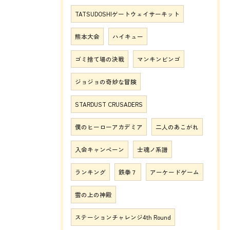
TATSUDOSHIゲートウェイサーキット
熊本大会
ハイキュー
ゴミ捨て場の決戦
マンキンビンゴ
ジョジョの奇妙な冒険
STARDUST CRUSADERS
僕のヒーローアカデミア
二人のあこがれ
入会キャンペーン
士魂ノ系譜
ランキング
鉄拳７
アーケードゲーム
雲の上の神殿
ステーションチャレンジ4th Round