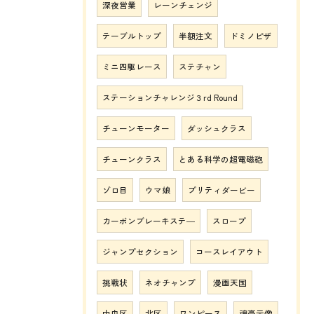
深夜営業
レーンチェンジ
テーブルトップ
半額注文
ドミノピザ
ミニ四駆レース
ステチャン
ステーションチャレンジ３rd Round
チューンモーター
ダッシュクラス
チューンクラス
とある科学の超電磁砲
ゾロ目
ウマ娘
プリティダービー
カーボンブレーキステ―
スロープ
ジャンプセクション
コースレイアウト
挑戦状
ネオチャンプ
漫画天国
中央区
北区
ワンピース
魂豪示像