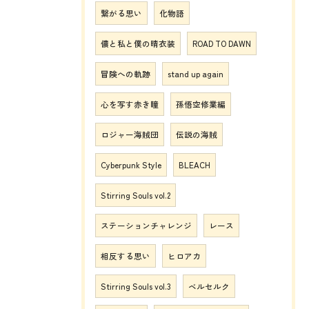
繋がる思い
化物語
儂と私と僕の晴衣装
ROAD TO DAWN
冒険への軌跡
stand up again
心を写す赤き瞳
孫悟空修業編
ロジャー海賊団
伝説の海賊
Cyberpunk Style
BLEACH
Stirring Souls vol.2
ステーションチャレンジ
レース
相反する思い
ヒロアカ
Stirring Souls vol.3
ベルセルク