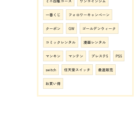
ミニ四駆コース
ワンコインジム
一番くじ
フォロワーキャンペーン
クーポン
GW
ゴールデンウィーク
コミックレンタル
漫画レンタル
マンキン
マンテン
プレステ5
PS5
switch
任天堂スイッチ
最速販売
お買い得