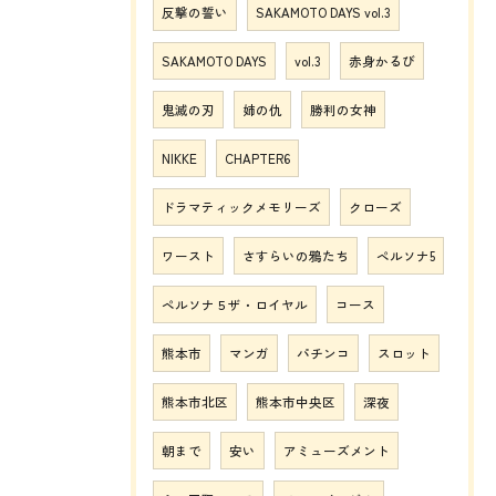
反撃の誓い
SAKAMOTO DAYS vol.3
SAKAMOTO DAYS
vol.3
赤身かるび
鬼滅の刃
姉の仇
勝利の女神
NIKKE
CHAPTER6
ドラマティックメモリーズ
クローズ
ワースト
さすらいの鴉たち
ペルソナ5
ペルソナ５ザ・ロイヤル
コース
熊本市
マンガ
パチンコ
スロット
熊本市北区
熊本市中央区
深夜
朝まで
安い
アミューズメント