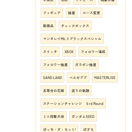
フィギュア
抽選
コース変更
新商品
チェックボックス
マンタレイMk.Ⅱブラックスペシャル
スイッチ
XBOX
フォロワー達成
フォロワー抽選
ガラポン抽選
SAND LAND
ベルゼブブ
MASTERLISE
五等分の花嫁
巡りの軌跡
ステーションチャレンジ ５rd Round
ミニ四駆大会
ガンダムSEED
ぼっち・ざ・ろっく!
ぼざろ