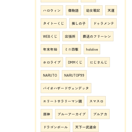
ハロウィン
傷物語
幼女戦記
天運
タイトーくじ
推しの子
ドゥラメンテ
WEBくじ
出張所
葬送のフリーレン
年末年始
ミニ四駆
hololive
ホロライブ
DMMくじ
にじさんじ
NARUTO
NARUTOP99
バイオハザードヴェンデッタ
エリートサラリーマン鏡
スマスロ
原神
ブルーアーカイブ
ブルアカ
ドラゴンボール
天下一武道会